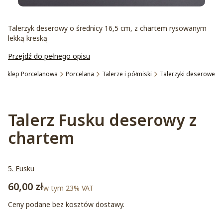
Talerzyk deserowy o średnicy 16,5 cm, z chartem rysowanym
lekką kreską
Przejdź do pełnego opisu
Sklep Porcelanowa
Porcelana
Talerze i półmiski
Talerzyki deserowe
Etykiety
Talerz Fusku deserowy z
chartem
5. Fusku
Cena
60,00 zł
w tym 23% VAT
w tym
23%
VAT
Ceny podane bez kosztów dostawy.