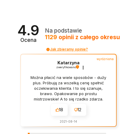
4.9
Na podstawie
1129
opinii
z całego okresu
Ocena
Jak zbieramy opinie?
wyróżniona
Katarzyna
zweryfikowano
Można płacić na wiele sposobów - duży
plus. Próbują za wszelką cenę spełnić
oczekiwania klienta. I to się szanuje,
brawo. Opakowanie po prostu
mistrzowskie! A to się rzadko zdarza.
Termin dostawy zgodny z wcześniejszymi
18
12
ustaleniami. Polecam. W końcu sklep,
który zna się na rzeczy! Szybko i
konkretnie.
2021-08-14