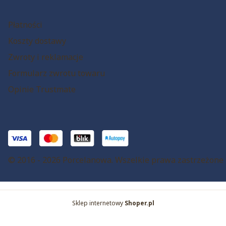
Płatności
Koszty dostawy
Zwroty i reklamacje
Formularz zwrotu towaru
Opinie Trustmate
© 2016 - 2026 Porcelanowa. Wszelkie prawa zastrzeżone
Sklep internetowy
Shoper.pl