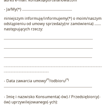
adres e-mail: kontakt@porcelanowa.com
- Ja/My(*) .....................................................................
niniejszym informuję/informujemy(*) o moim/naszym
odstąpieniu od umowy sprzedaży(nr zamówienia) .........
następujących rzeczy:
...........................................................................................................................
...........................................................................................................................
..........................................................................................................................
…………………………………………………………………………………………………
……………………………………………
(*)
(*)
- Data zawarcia umowy
/odbioru
..........................................................................................................................
- Imię i nazwisko Konsumenta(-ów) / Przedsiębiorcy(-
ów) uprzywilejowanego(-ych):
..............................................................................................................................