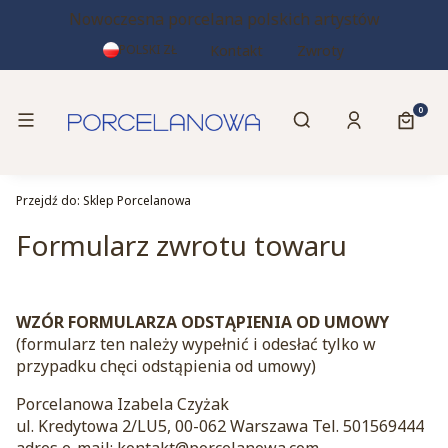
Nowoczesna porcelana polskich artystów
Kontakt
Zwroty
POLSKI
ZŁ
Otwórz wyszukiwa
Produk
Menu
Szukaj
Zaloguj się
Koszy
Przejdź do:
Sklep Porcelanowa
Formularz zwrotu towaru
WZÓR FORMULARZA ODSTĄPIENIA OD UMOWY
(formularz ten należy wypełnić i odesłać tylko w
przypadku chęci odstąpienia od umowy)
Porcelanowa Izabela Czyżak
ul. Kredytowa 2/LU5, 00-062 Warszawa Tel. 501569444