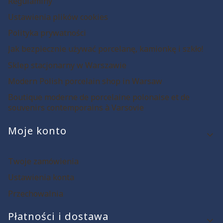
Regulaminy
Ustawienia plików cookies
Polityka prywatności
Jak bezpiecznie używać porcelanę, kamionkę i szkło!
Sklep stacjonarny w Warszawie
Modern Polish porcelain shop in Warsaw
Boutique moderne de porcelaine polonaise et de
souvenirs contemporains à Varsovie
Moje konto
Twoje zamówienia
Ustawienia konta
Przechowalnia
Płatności i dostawa