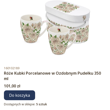
Kod produktu
160102189
Róże Kubki Porcelanowe w Ozdobnym Pudełku 350
ml
Cena
101,00 zł
Do koszyka
Dostępnych w sklepie:
5 sztuk