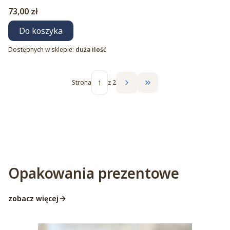
Cena
73,00 zł
Do koszyka
Dostępnych w sklepie:
duża ilość
Strona
z 2
Przejdź do ostatniej str
Opakowania prezentowe
zobacz więcej