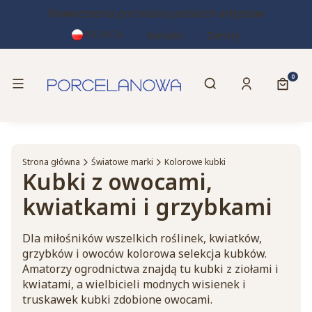
Nowoczesna porcelana polskich artystów
Kontakt
Zwroty
POLSKI
ZŁ
Otwórz wyszukiwa
Produk
Menu
Szukaj
Zaloguj się
Koszy
Strona główna
Światowe marki
Kolorowe kubki
Kubki z owocami,
kwiatkami i grzybkami
Dla miłośników wszelkich roślinek, kwiatków,
grzybków i owoców kolorowa selekcja kubków.
Amatorzy ogrodnictwa znajdą tu kubki z ziołami i
kwiatami, a wielbicieli modnych wisienek i
truskawek kubki zdobione owocami.