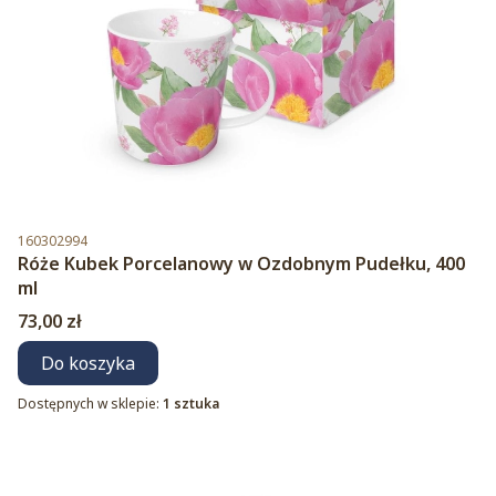
Kod produktu
160302994
Róże Kubek Porcelanowy w Ozdobnym Pudełku, 400
ml
Cena
73,00 zł
Do koszyka
Dostępnych w sklepie:
1 sztuka