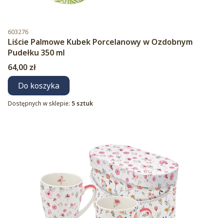
Kod produktu
603276
Liście Palmowe Kubek Porcelanowy w Ozdobnym
Pudełku 350 ml
Cena
64,00 zł
Do koszyka
Dostępnych w sklepie:
5 sztuk