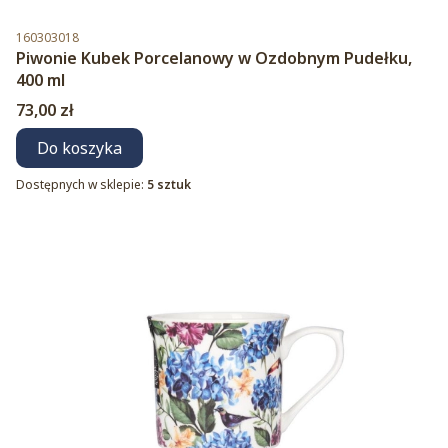
Kod produktu
160303018
Piwonie Kubek Porcelanowy w Ozdobnym Pudełku,
400 ml
Cena
73,00 zł
Do koszyka
Dostępnych w sklepie:
5 sztuk