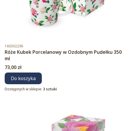
Kod produktu
160302296
Róże Kubek Porcelanowy w Ozdobnym Pudełku 350
ml
Cena
73,00 zł
Do koszyka
Dostępnych w sklepie:
3 sztuki