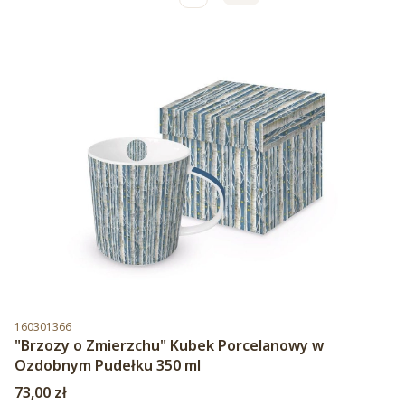
Kod produktu
160301366
"Brzozy o Zmierzchu" Kubek Porcelanowy w
Ozdobnym Pudełku 350 ml
Cena
73,00 zł