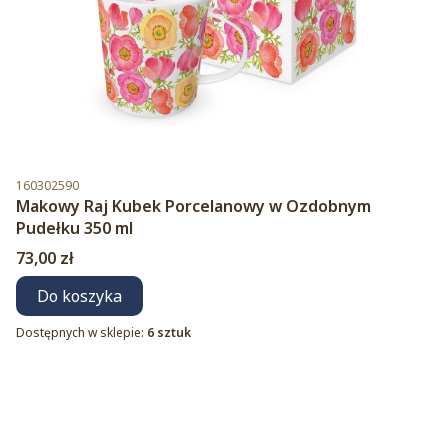
Kod produktu
160302590
Makowy Raj Kubek Porcelanowy w Ozdobnym
Pudełku 350 ml
Cena
73,00 zł
Do koszyka
Dostępnych w sklepie:
6 sztuk