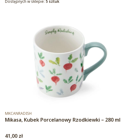
Dostępnych w sklepie:
5 sztuk
Kod produktu
MKCANRADISH
Mikasa, Kubek Porcelanowy Rzodkiewki – 280 ml
Cena
41,00 zł