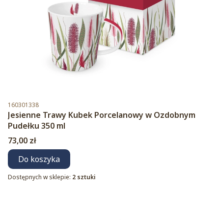
Kod produktu
160301338
Jesienne Trawy Kubek Porcelanowy w Ozdobnym
Pudełku 350 ml
Cena
73,00 zł
Do koszyka
Dostępnych w sklepie:
2 sztuki