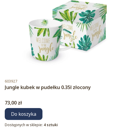
Kod produktu
603927
Jungle kubek w pudełku 0.35l złocony
Cena
73,00 zł
Do koszyka
Dostępnych w sklepie:
4 sztuki