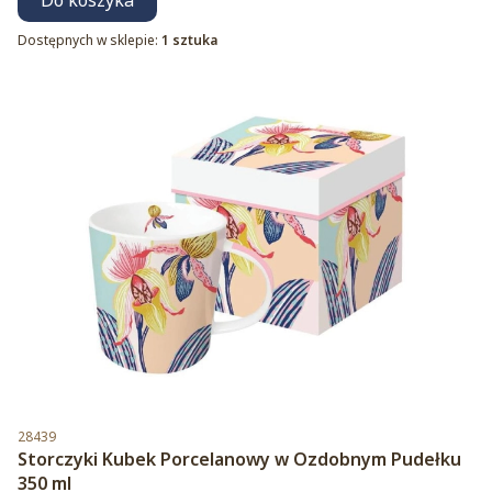
Do koszyka
Dostępnych w sklepie:
1 sztuka
Kod produktu
28439
Storczyki Kubek Porcelanowy w Ozdobnym Pudełku
350 ml