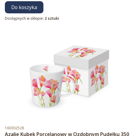
Do koszyka
Dostępnych w sklepie:
2 sztuki
Kod produktu
160302528
Azalie Kubek Porcelanowy w Ozdobnym Pudełku 350