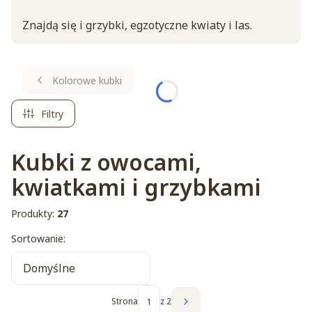
Znajdą się i grzybki, egzotyczne kwiaty i las.
Kolorowe kubki
Filtry
Kubki z owocami,
kwiatkami i grzybkami
Produkty:
27
Lista produktów
Sortowanie:
Domyślne
Strona
z 2
Następne produkty