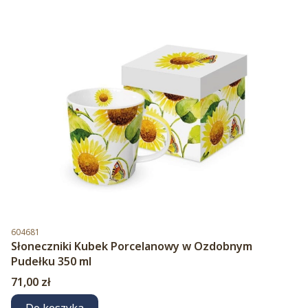
Kod produktu
604681
Słoneczniki Kubek Porcelanowy w Ozdobnym
Pudełku 350 ml
Cena
71,00 zł