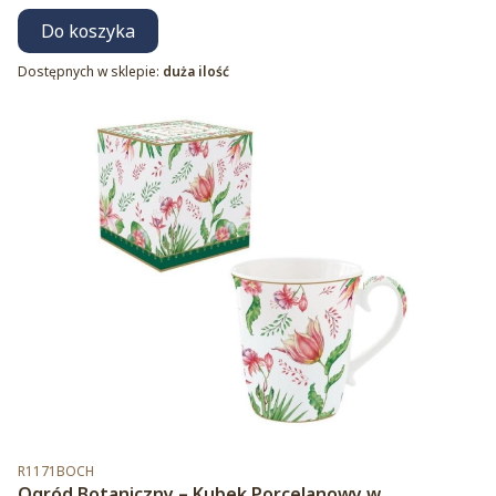
Do koszyka
Dostępnych w sklepie:
duża ilość
Kod produktu
R1171BOCH
Ogród Botaniczny – Kubek Porcelanowy w