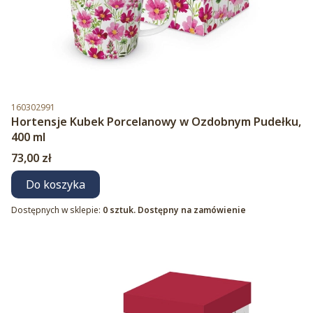
Kod produktu
160302991
Hortensje Kubek Porcelanowy w Ozdobnym Pudełku,
400 ml
Cena
73,00 zł
Do koszyka
Dostępnych w sklepie:
0 sztuk. Dostępny na zamówienie