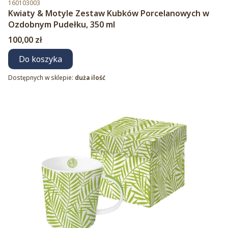
Kod produktu
160103003
Kwiaty & Motyle Zestaw Kubków Porcelanowych w
Ozdobnym Pudełku, 350 ml
Cena
100,00 zł
Do koszyka
Dostępnych w sklepie:
duża ilość