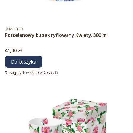
Kod produktu
KCMFLT09
Porcelanowy kubek ryflowany Kwiaty, 300 ml
Cena
41,00 zł
Do koszyka
Dostępnych w sklepie:
2 sztuki