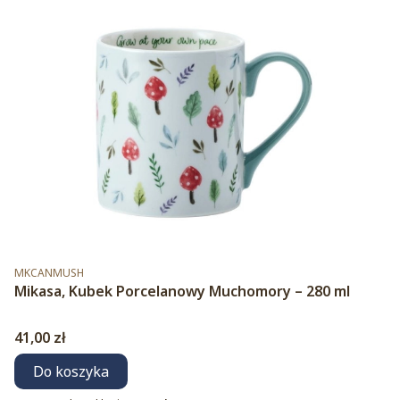
Kod produktu
MKCANMUSH
Mikasa, Kubek Porcelanowy Muchomory – 280 ml
Cena
41,00 zł
Do koszyka