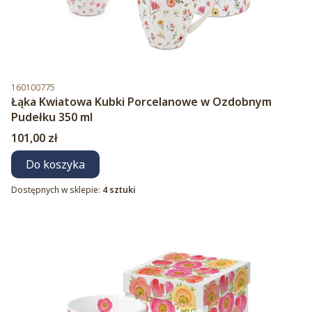
Kod produktu
160100775
Łąka Kwiatowa Kubki Porcelanowe w Ozdobnym
Pudełku 350 ml
Cena
101,00 zł
Do koszyka
Dostępnych w sklepie:
4 sztuki