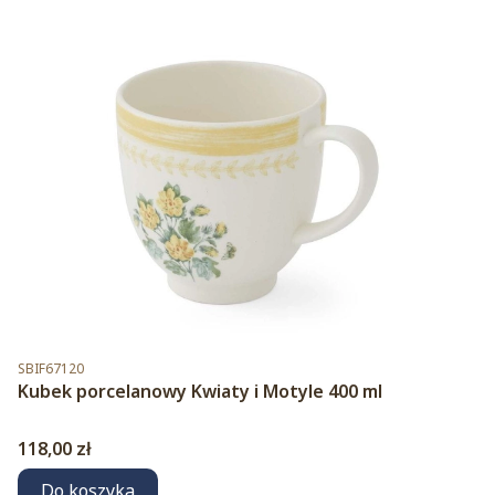
Kod produktu
SBIF67120
Kubek porcelanowy Kwiaty i Motyle 400 ml
Cena
118,00 zł
Do koszyka