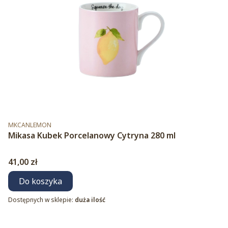
Kod produktu
MKCANLEMON
Mikasa Kubek Porcelanowy Cytryna 280 ml
Cena
41,00 zł
Do koszyka
Dostępnych w sklepie:
duża ilość