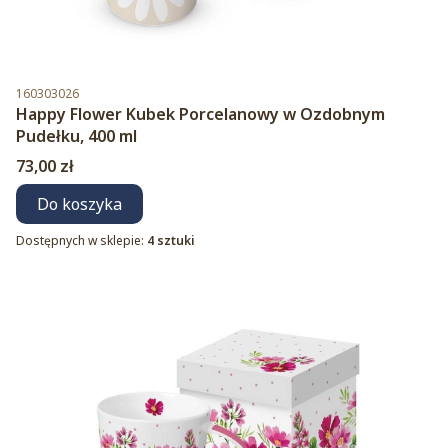
Kod produktu
160303026
Happy Flower Kubek Porcelanowy w Ozdobnym
Pudełku, 400 ml
Cena
73,00 zł
Do koszyka
Dostępnych w sklepie:
4 sztuki