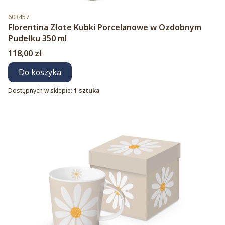
Kod produktu
603457
Florentina Złote Kubki Porcelanowe w Ozdobnym
Pudełku 350 ml
Cena
118,00 zł
Do koszyka
Dostępnych w sklepie:
1 sztuka