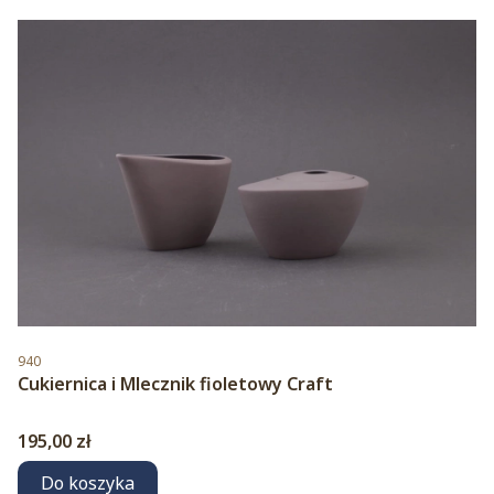
Kod produktu
940
Cukiernica i Mlecznik fioletowy Craft
Cena
195,00 zł
Do koszyka