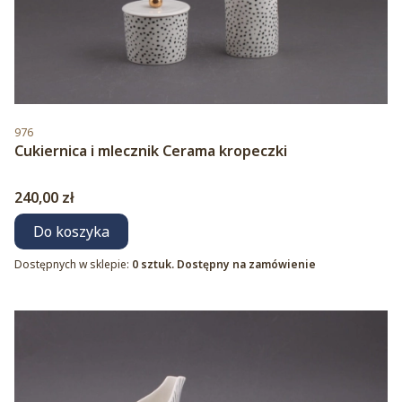
Kod produktu
976
Cukiernica i mlecznik Cerama kropeczki
Cena
240,00 zł
Do koszyka
Dostępnych w sklepie:
0 sztuk. Dostępny na zamówienie