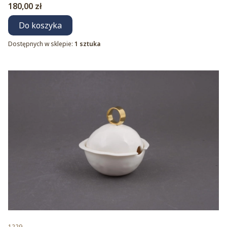
Cena
180,00 zł
Do koszyka
Dostępnych w sklepie:
1 sztuka
Kod produktu
1229