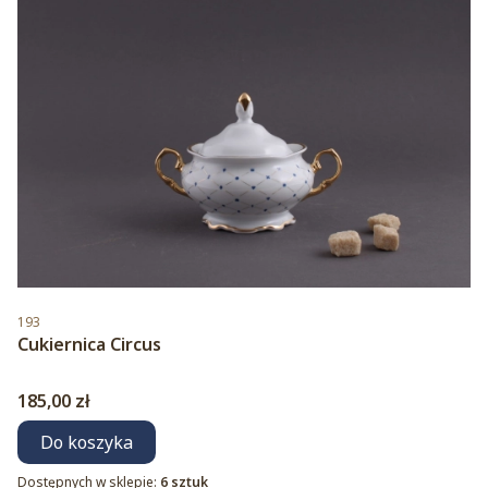
Kod produktu
193
Cukiernica Circus
Cena
185,00 zł
Do koszyka
Dostępnych w sklepie:
6 sztuk