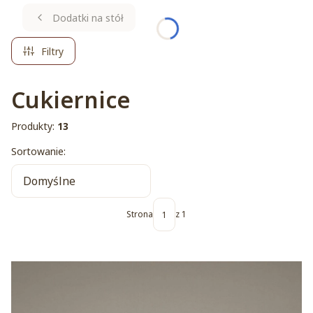
kosmetyki. Słodzimy coraz mniej, ale wciąż
Dodatki na stół
kupujemy porcelanowe cukiernice.
Filtry
Cukiernice
Produkty:
13
Lista produktów
Sortowanie:
Domyślne
Strona
z 1