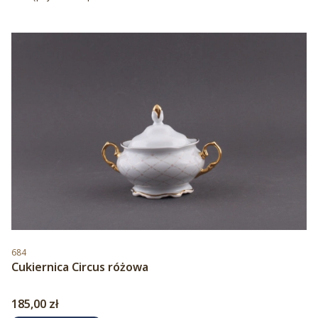
Kod produktu
684
Cukiernica Circus różowa
Cena
185,00 zł