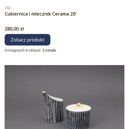
Kod produktu
742
Cukiernica i mlecznik Cerama 20'
Cena
280,00 zł
Zobacz produkt
Dostępnych w sklepie:
2 sztuki