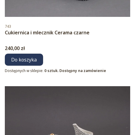
Kod produktu
743
Cukiernica i mlecznik Cerama czarne
Cena
240,00 zł
Do koszyka
Dostępnych w sklepie:
0 sztuk. Dostępny na zamówienie