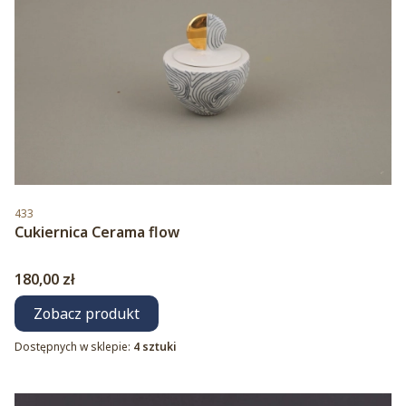
Kod produktu
433
Cukiernica Cerama flow
Cena
180,00 zł
Zobacz produkt
Dostępnych w sklepie:
4 sztuki