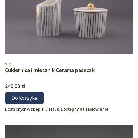
Kod produktu
915
Cukiernica i mlecznik Cerama paseczki
Cena
240,00 zł
Do koszyka
Dostępnych w sklepie:
0 sztuk. Dostępny na zamówienie