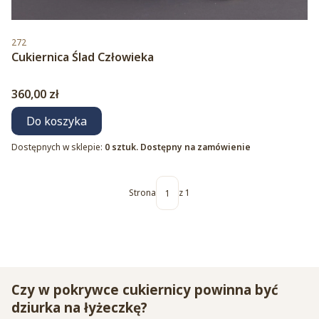
Kod produktu
272
Cukiernica Ślad Człowieka
Cena
360,00 zł
Do koszyka
Dostępnych w sklepie:
0 sztuk. Dostępny na zamówienie
Strona
z 1
Czy w pokrywce cukiernicy powinna być
dziurka na łyżeczkę?