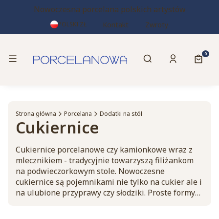
Nowoczesna porcelana polskich artystów
Kontakt
Zwroty
POLSKI
ZŁ
Otwórz wyszukiwa
Produk
Menu
Szukaj
Zaloguj się
Koszy
Strona główna
Porcelana
Dodatki na stół
Cukiernice
Cukiernice porcelanowe czy kamionkowe wraz z
mlecznikiem - tradycyjnie towarzyszą filiżankom
na podwieczorkowym stole. Nowoczesne
cukiernice są pojemnikami nie tylko na cukier ale i
na ulubione przyprawy czy słodziki. Proste formy
mogą służyć jako element dekoracyjny w sypialni
czy w łazience - mieścić biżuterię, waciki, drobne