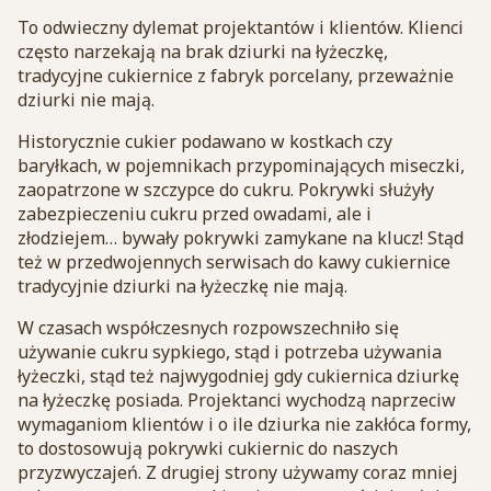
To odwieczny dylemat projektantów i klientów. Klienci
często narzekają na brak dziurki na łyżeczkę,
tradycyjne cukiernice z fabryk porcelany, przeważnie
dziurki nie mają.
Historycznie cukier podawano w kostkach czy
baryłkach, w pojemnikach przypominających miseczki,
zaopatrzone w szczypce do cukru. Pokrywki służyły
zabezpieczeniu cukru przed owadami, ale i
złodziejem… bywały pokrywki zamykane na klucz! Stąd
też w przedwojennych serwisach do kawy cukiernice
tradycyjnie dziurki na łyżeczkę nie mają.
W czasach współczesnych rozpowszechniło się
używanie cukru sypkiego, stąd i potrzeba używania
łyżeczki, stąd też najwygodniej gdy cukiernica dziurkę
na łyżeczkę posiada. Projektanci wychodzą naprzeciw
wymaganiom klientów i o ile dziurka nie zakłóca formy,
to dostosowują pokrywki cukiernic do naszych
przyzwyczajeń. Z drugiej strony używamy coraz mniej