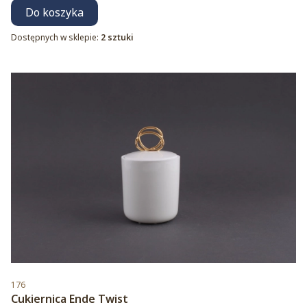
Do koszyka
Dostępnych w sklepie:
2 sztuki
Kod produktu
176
Cukiernica Ende Twist