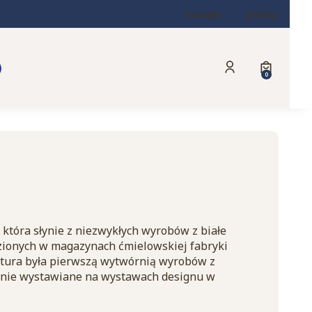
Kontakt
Zwroty
Produkty w
Zaloguj się
Koszyk
która słynie z niezwykłych wyrobów z białe
ezionych w magazynach ćmielowskiej fabryki
aktura była pierwszą wytwórnią wyrobów z
krotnie wystawiane na wystawach designu w