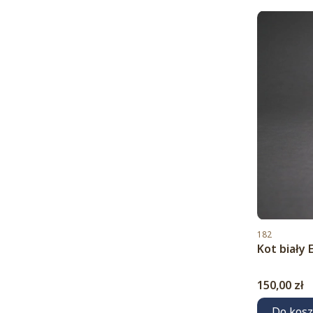
Kod produktu
182
Kot biały 
Cena
150,00 zł
Do kos