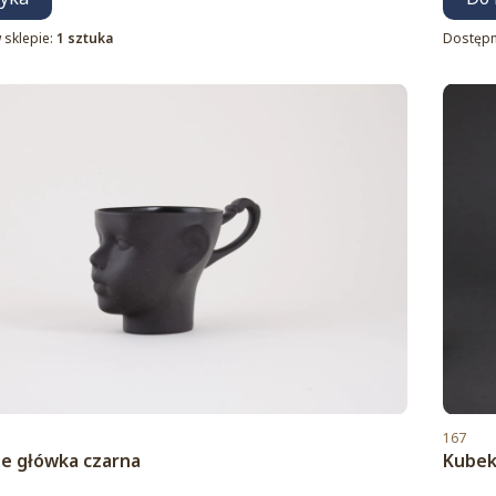
 sklepie:
1 sztuka
Dostępn
Kod pro
167
e główka czarna
Kubek