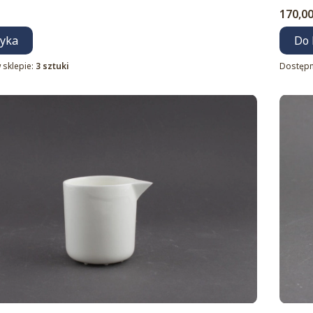
Cena
170,00
zyka
Do 
 sklepie:
3 sztuki
Dostępn