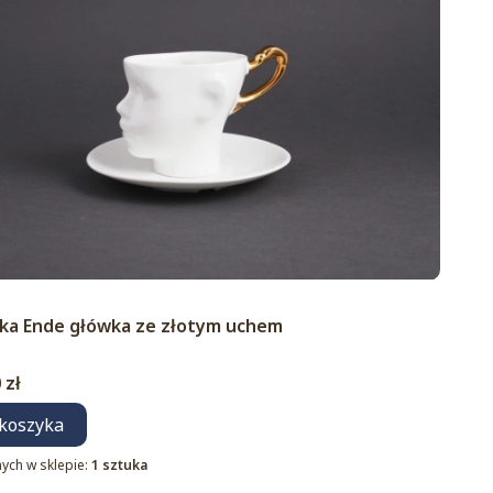
duktu
anka Ende główka ze złotym uchem
 zł
koszyka
ych w sklepie:
1 sztuka