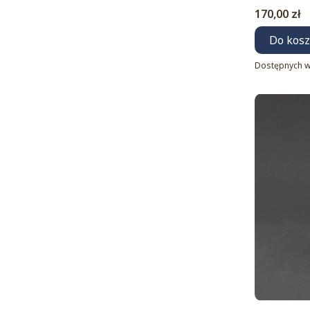
Cena
170,00 zł
Do kos
Dostępnych w