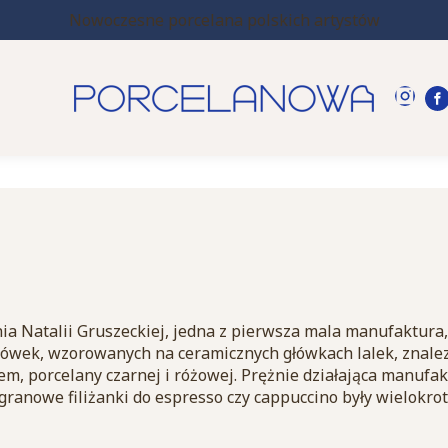
Nowoczesne porcelana polskich artystów
a
 Natalii Gruszeckiej, jedna z pierwsza mala manufaktura, 
 główek, wzorowanych na ceramicznych główkach lalek, znal
zem, porcelany czarnej i różowej. Prężnie działająca manuf
iligranowe filiżanki do espresso czy cappuccino były wielo