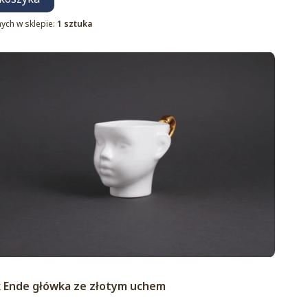
ych w sklepie:
1 sztuka
duktu
 Ende główka ze złotym uchem