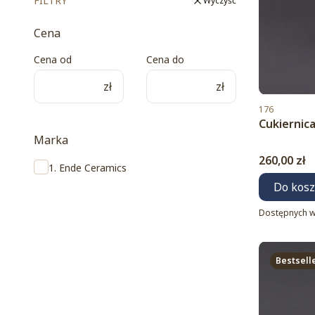
FILTRY
Wyczyść
Cena
Cena od
Cena do
zł
zł
Kod produktu
176
Cukiernic
Marka
Cena
260,00 zł
Marka
1. Ende Ceramics
Do kos
Dostępnych w
Bestsell