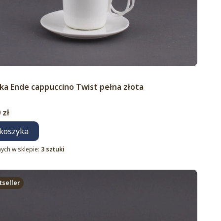
duktu
nka Ende cappuccino Twist pełna złota
 zł
koszyka
ych w sklepie:
3 sztuki
tseller