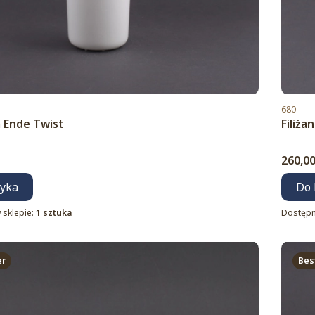
Kod pro
680
a Ende Twist
Filiża
Cena
260,00
zyka
Do 
 sklepie:
1 sztuka
Dostępn
er
Bes