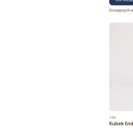
Dostępnych w
Kod produktu
166
Kubek End