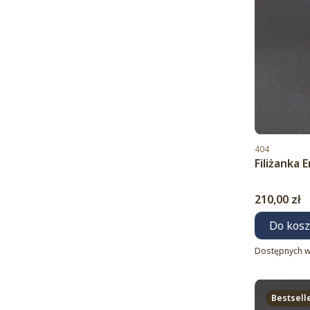
Kod produktu
404
Filiżanka
Cena
210,00 zł
Do kos
Dostępnych w
Bestsell