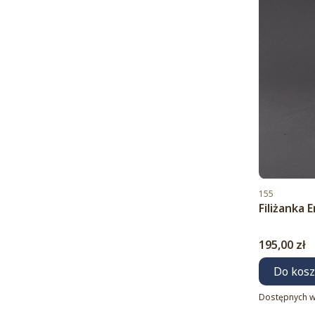
Kod produktu
155
Filiżanka
Cena
195,00 zł
Do kos
Dostępnych w