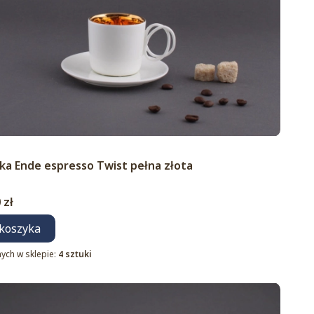
duktu
nka Ende espresso Twist pełna złota
 zł
koszyka
ych w sklepie:
4 sztuki