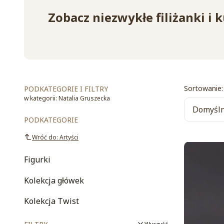
Zobacz niezwykłe filiżanki i
List
Sortowanie:
PODKATEGORIE I FILTRY
w kategorii: Natalia Gruszecka
Domyśl
PODKATEGORIE
Wróć do: Artyści
Figurki
Kolekcja główek
Kolekcja Twist