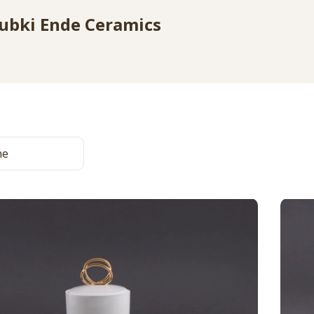
 kubki Ende Ceramics
a produktów
ne