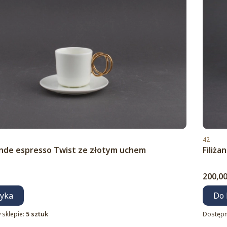
Kod pro
42
 Ende espresso Twist ze złotym uchem
Filiż
Cena
200,00
zyka
Do 
 sklepie:
5 sztuk
Dostępn