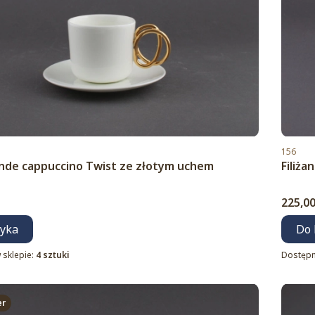
Kod pro
156
 Ende cappuccino Twist ze złotym uchem
Filiża
Cena
225,00
zyka
Do 
 sklepie:
4 sztuki
Dostępn
er