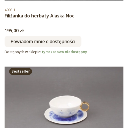
Kod produktu
4003.1
Filiżanka do herbaty Alaska Noc
Cena
195,00 zł
Powiadom mnie o dostępności
Dostępnych w sklepie:
tymczasowo niedostępny
Bestseller