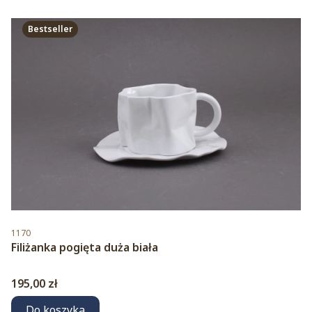
Bestseller
Kod produktu
1170
Filiżanka pogięta duża biała
Cena
195,00 zł
Do koszyka