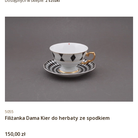
Dostępnych w sklepie:
2 sztuki
Kod produktu
5055
Filiżanka Dama Kier do herbaty ze spodkiem
Cena
150,00 zł