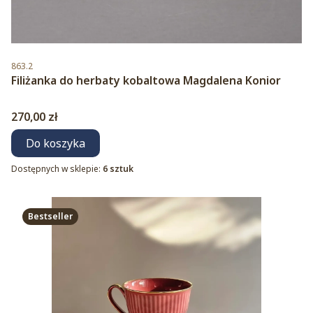
Kod produktu
863.2
Filiżanka do herbaty kobaltowa Magdalena Konior
Cena
270,00 zł
Do koszyka
Dostępnych w sklepie:
6 sztuk
Bestseller