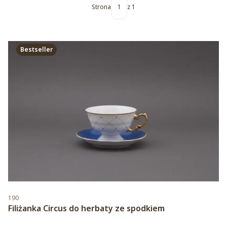
Strona
z 1
Bestseller
Kod produktu
190
Filiżanka Circus do herbaty ze spodkiem