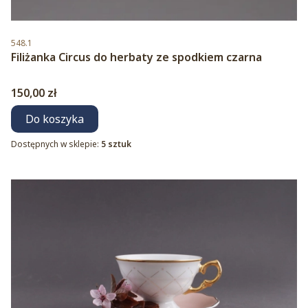
Kod produktu
548.1
Filiżanka Circus do herbaty ze spodkiem czarna
Cena
150,00 zł
Do koszyka
Dostępnych w sklepie:
5 sztuk