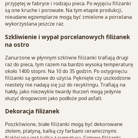
przyjętej w fabryce i rodzaju pieca. Po wyjęciu filiżanki
są one kruche i porowate. Na tym etapie produkcji,
nieudane egzemplarze mogą być zmielone a porcelana
wykorzystana jeszcze raz.
Szkliwienie i wypał porcelanowych filiżanek
na ostro
Zanurzone w płynnym szkliwie filiżanki trafiają drugi
raz do pieca, tym razem na bardzo wysoką temperaturę
około 1400 stopni. Na 10 do 35 godzin. Po ostygnięciu
filiżanki są gotowe do użycia. Pęknięte czy uszkodzone
niestety nie nadają się już do recyklingu. Trafiają na
hałdy, jako niezwykle twardy tłuczeń mogą jedynie
służyć drogowcom jako podłoże pod asfalt.
Dekoracja filiżanek
Poszkliwione, białe filiżanki mogą być dekorowane
złotem, platyną, kalką czy farbami ceramicznymi.
Naklejana jest kalka z sygnaturą. Gotowe filiżanki