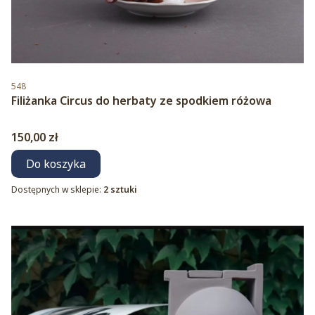
Kod produktu
548
Filiżanka Circus do herbaty ze spodkiem różowa
Cena
150,00 zł
Do koszyka
Dostępnych w sklepie:
2 sztuki