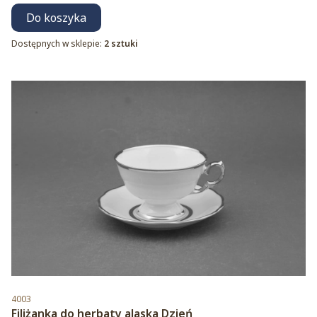
Do koszyka
Dostępnych w sklepie:
2 sztuki
Kod produktu
4003
Filiżanka do herbaty alaska Dzień