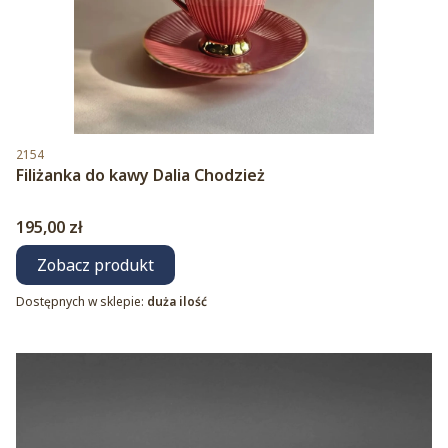
Kod produktu
2154
Filiżanka do kawy Dalia Chodzież
Cena
195,00 zł
Zobacz produkt
Dostępnych w sklepie:
duża ilość