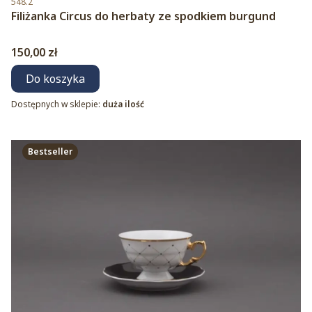
548.2
Filiżanka Circus do herbaty ze spodkiem burgund
Cena
150,00 zł
Do koszyka
Dostępnych w sklepie:
duża ilość
Bestseller