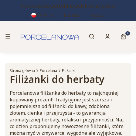
Nowoczesna porcelana polskich artystów
Kontakt
Zwroty
POLSKI
ZŁ
Otwórz wyszukiwa
Produk
Menu
Szukaj
Zaloguj się
Koszy
Strona główna
Porcelana
Filiżanki
Filiżanki do herbaty
Porcelanowa filiżanka do herbaty to najchętniej
kupowany prezent! Tradycyjnie jest szersza i
pojemniejsza od filiżanki do kawy, zdobiona
złotem, cienka i przejrzysta - to gwarancja
aromatycznej herbaty, relaksu i przyjemności. Na
co dzień proponujemy nowoczesne filiżanki, które
można myć w zmywarce, wygodne ale wyjątkowe.