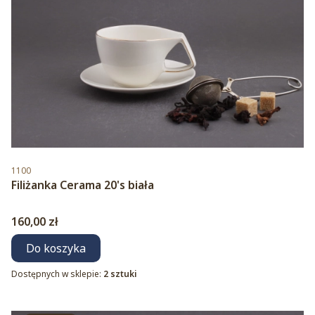
Kod produktu
1100
Filiżanka Cerama 20's biała
Cena
160,00 zł
Do koszyka
Dostępnych w sklepie:
2 sztuki