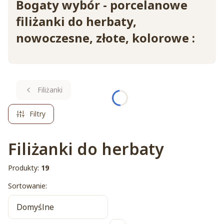
Bogaty wybór - porcelanowe
filiżanki do herbaty,
nowoczesne, złote, kolorowe :
Filiżanki
Filtry
Filiżanki do herbaty
Produkty:
19
Lista produktów
Sortowanie:
Domyślne