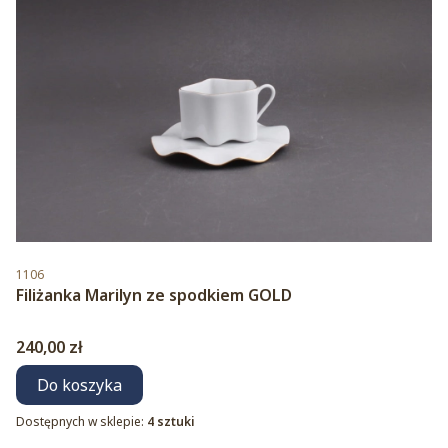
Kod produktu
1106
Filiżanka Marilyn ze spodkiem GOLD
Cena
240,00 zł
Do koszyka
Dostępnych w sklepie:
4 sztuki