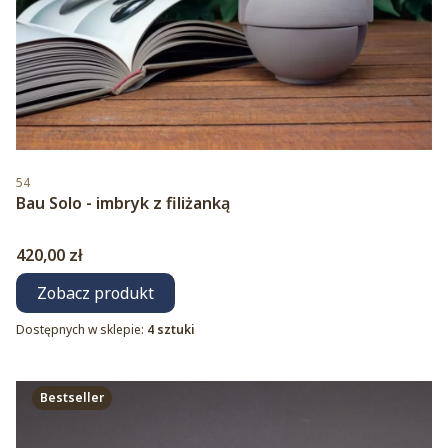
Kod produktu
54
Bau Solo - imbryk z filiżanką
Cena
420,00 zł
Zobacz produkt
Dostępnych w sklepie:
4 sztuki
Bestseller