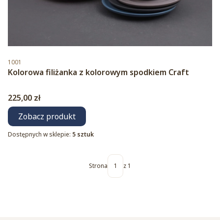
Kod produktu
1001
Kolorowa filiżanka z kolorowym spodkiem Craft
Cena
225,00 zł
Zobacz produkt
Dostępnych w sklepie:
5 sztuk
Strona
z 1