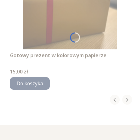
Gotowy prezent w kolorowym papierze
Cena
15,00 zł
Do koszyka