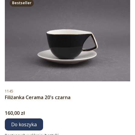
Bestseller
Kod produktu
1145
Filiżanka Cerama 20's czarna
Cena
160,00 zł
Do koszyka