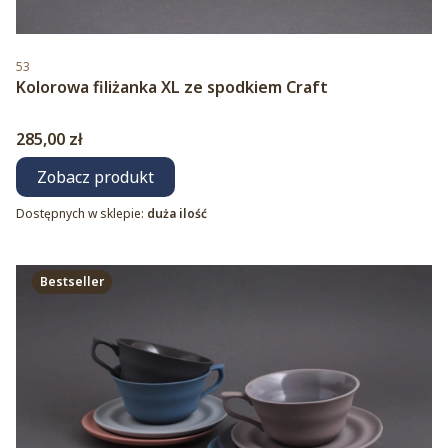
Kod produktu
53
Kolorowa filiżanka XL ze spodkiem Craft
Cena
285,00 zł
Zobacz produkt
Dostępnych w sklepie:
duża ilość
Bestseller