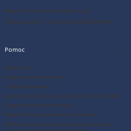
Właściciel: Porcelanowa Izabela Czyżak
Numer konta 03 1140 2017 0000 4402 0608 5890
Linki w stopce
Pomoc
Regulaminy
Ustawienia plików cookies
Polityka prywatności
Jak bezpiecznie używać porcelanę, kamionkę i szkło!
Sklep stacjonarny w Warszawie
Modern Polish porcelain shop in Warsaw
Boutique moderne de porcelaine polonaise et de
souvenirs contemporains à Varsovie