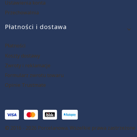
Ustawienia konta
Przechowalnia
Płatności i dostawa
Płatności
Koszty dostawy
Zwroty i reklamacje
Formularz zwrotu towaru
Opinie Trustmate
© 2016 - 2026 Porcelanowa. Wszelkie prawa zastrzeżone