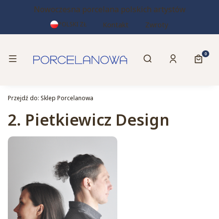
Nowoczesna porcelana polskich artystów
Kontakt
Zwroty
POLSKI
ZŁ
Otwórz wyszukiwa
Produk
Menu
Szukaj
Zaloguj się
Koszy
Przejdź do:
Sklep Porcelanowa
2. Pietkiewicz Design