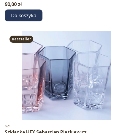
Cena
90,00 zł
Do koszyka
Bestseller
Kod produktu
621
Szklanka HEX Sebastian Pietkiewicz