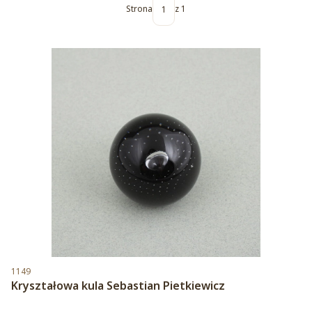
Strona
z 1
Kod produktu
1149
Kryształowa kula Sebastian Pietkiewicz