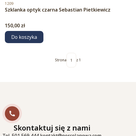
Kod produktu
1209
Szklanka optyk czarna Sebastian Pietkiewicz
Cena
150,00 zł
Do koszyka
Strona
z 1
Skontaktuj się z nami
Tel. 501 569 444 kontakt@porcelanowa.com