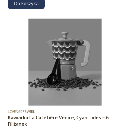
Do koszyka
Kod produktu
LCVEN6CPSWIRL
Kawiarka La Cafetière Venice, Cyan Tides – 6
Filiżanek