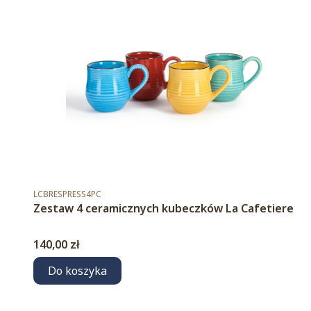
Kod produktu
LCBRESPRESS4PC
Zestaw 4 ceramicznych kubeczków La Cafetiere
Cena
140,00 zł
Do koszyka