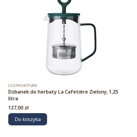
Kod produktu
LCGYRO4CPGRN
Dzbanek do herbaty La Cafetière Zielony, 1,25
litra
Cena
127,00 zł
Do koszyka