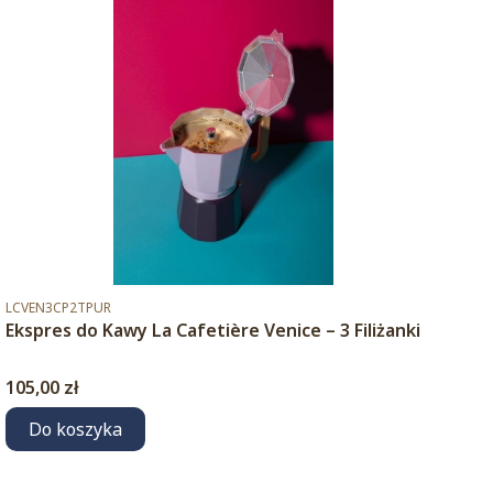
Kod produktu
LCVEN3CP2TPUR
Ekspres do Kawy La Cafetière Venice – 3 Filiżanki
Cena
105,00 zł
Do koszyka