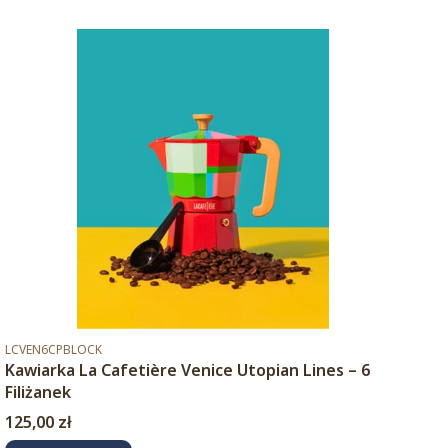
Kod produktu
LCVEN6CPBLOCK
Kawiarka La Cafetière Venice Utopian Lines – 6
Filiżanek
Cena
125,00 zł