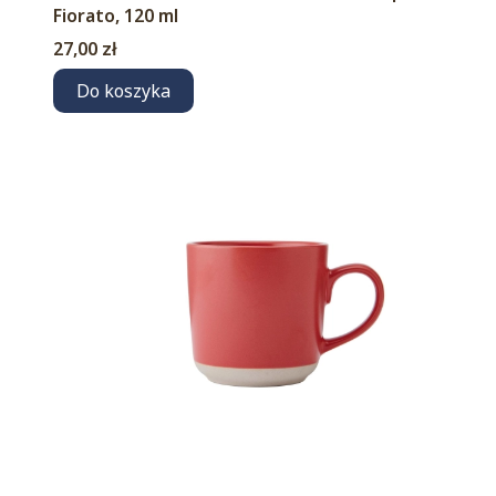
Fiorato, 120 ml
Cena
27,00 zł
Do koszyka