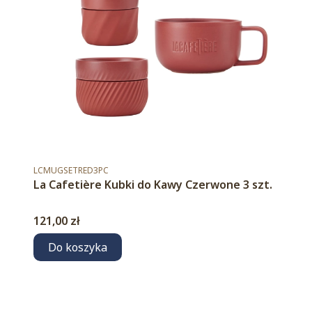
Kod produktu
LCMUGSETRED3PC
La Cafetière Kubki do Kawy Czerwone 3 szt.
Cena
121,00 zł
Do koszyka