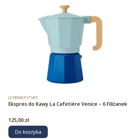
Kod produktu
LCVEN6CP2TSKY
Ekspres do Kawy La Cafetière Venice – 6 Filiżanek
Cena
125,00 zł
Do koszyka