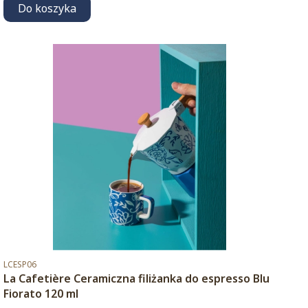
Do koszyka
Kod produktu
LCESP06
La Cafetière Ceramiczna filiżanka do espresso Blu
Fiorato 120 ml