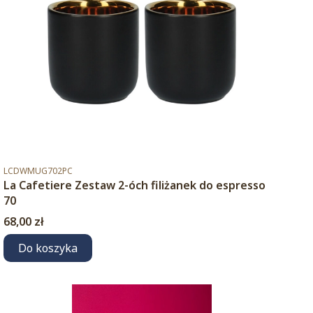
Kod produktu
LCDWMUG702PC
La Cafetiere Zestaw 2-óch filiżanek do espresso
70
Cena
68,00 zł
Do koszyka