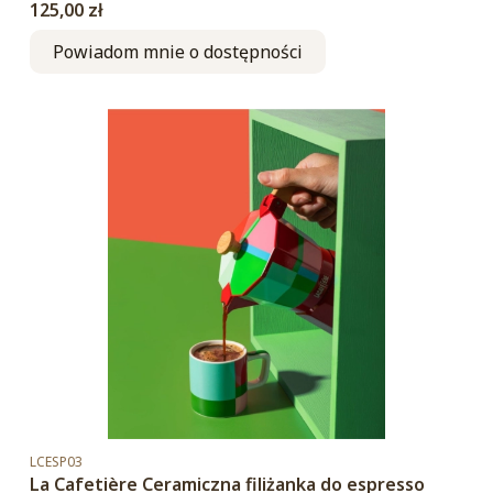
Cena
125,00 zł
Powiadom mnie o dostępności
Kod produktu
LCESP03
La Cafetière Ceramiczna filiżanka do espresso