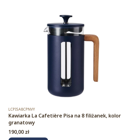
Kod produktu
LCPISA8CPNVY
Kawiarka La Cafetière Pisa na 8 filiżanek, kolor
granatowy
Cena
190,00 zł