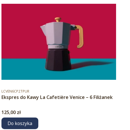
Kod produktu
LCVEN6CP2TPUR
Ekspres do Kawy La Cafetière Venice – 6 Filiżanek
Cena
125,00 zł
Do koszyka