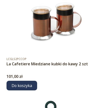
Kod produktu
LCGLS2PCCOP
La Cafetiere Miedziane kubki do kawy 2 szt
Cena
101,00 zł
Do koszyka