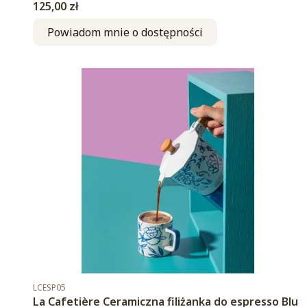
Cena
125,00 zł
Powiadom mnie o dostępności
Kod produktu
LCESP05
La Cafetière Ceramiczna filiżanka do espresso Blu