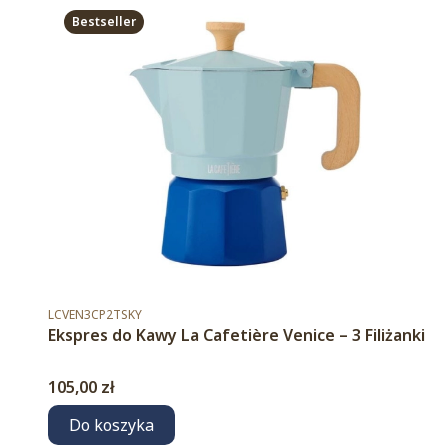
Bestseller
Kod produktu
LCVEN3CP2TSKY
Ekspres do Kawy La Cafetière Venice – 3 Filiżanki
Cena
105,00 zł
Do koszyka