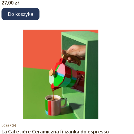
Cena
27,00 zł
Do koszyka
Kod produktu
LCESP04
La Cafetière Ceramiczna filiżanka do espresso