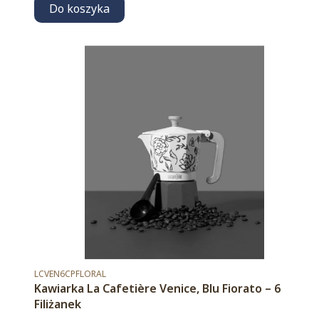
Do koszyka
Kod produktu
LCVEN6CPFLORAL
Kawiarka La Cafetière Venice, Blu Fiorato – 6
Filiżanek