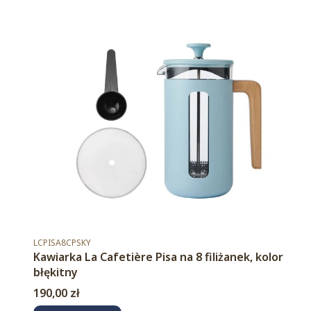
Kod produktu
LCPISA8CPSKY
Kawiarka La Cafetière Pisa na 8 filiżanek, kolor
błękitny
Cena
190,00 zł