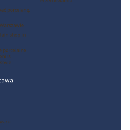
i
Przechowalnia
wać porcelanę,
 Warszawie
lain shop in
 porcelaine
enirs
sovie
stawa
owaru