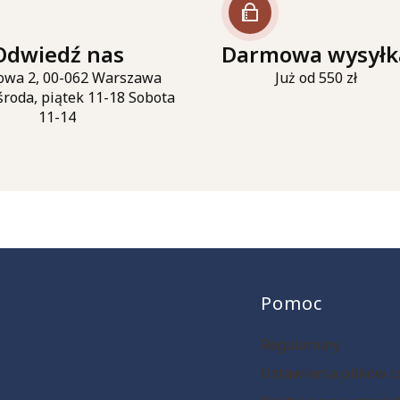
Odwiedź nas
Darmowa wysyłk
owa 2, 00-062 Warszawa
Już od 550 zł
środa, piątek 11-18 Sobota
11-14
Linki w st
Pomoc
Regulaminy
Ustawienia plików c