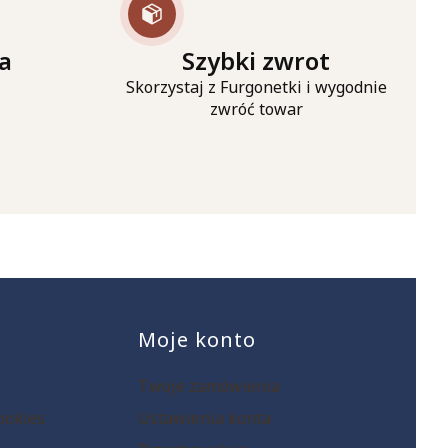
a
Szybki zwrot
Skorzystaj z Furgonetki i wygodnie
zwróć towar
opce
Moje konto
Twoje zamówienia
ookies
Ustawienia konta