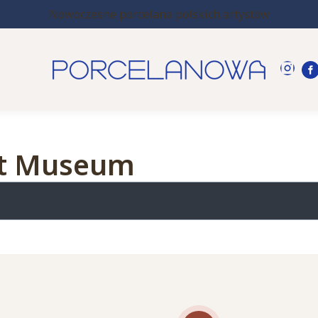
Nowoczesne porcelana polskich artystów
ert Museum