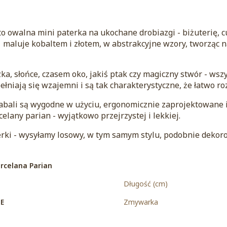
o owalna mini paterka na ukochane drobiazgi - biżuterię, c
 maluje kobaltem i złotem, w abstrakcyjne wzory, tworząc n
ka, słońce, czasem oko, jakiś ptak czy magiczny stwór - wsz
pełniają się wzajemni i są tak charakterystyczne, że łatwo ro
Kabali są wygodne w użyciu, ergonomicznie zaprojektowane
elany parian - wyjątkowo przejrzystej i lekkiej.
ki - wysyłamy losowy, w tym samym stylu, podobnie dekoro
rcelana Parian
Długość (cm)
E
Zmywarka