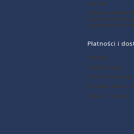
Warsaw
Boutique moderne de
polonaise et de souv
contemporains à Var
Płatności i do
Płatności
Koszty dostawy
Zwroty i reklamacje
Formularz zwrotu t
Opinie Trustmate