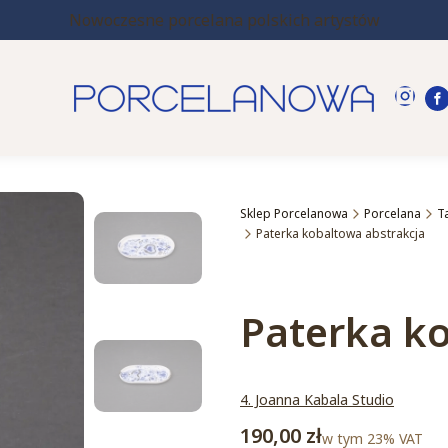
Nowoczesne porcelana polskich artystów
Sklep Porcelanowa
Porcelana
T
Paterka kobaltowa abstrakcja
Etykiety
Paterka k
4. Joanna Kabala Studio
Cena
190,00 zł
w tym 23% VAT
w tym
23%
VAT