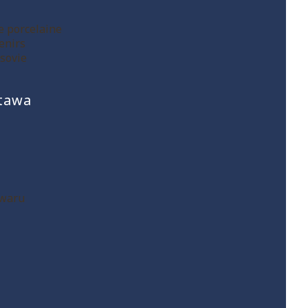
 porcelaine
enirs
sovie
stawa
owaru