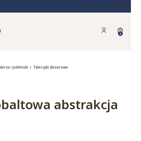
Kontakt
Zwroty
Produkty w
Zaloguj się
Koszyk
alerze i półmiski
Talerzyki deserowe
obaltowa abstrakcja