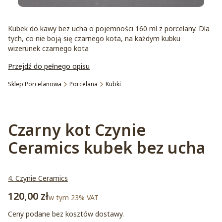
Kubek do kawy bez ucha o pojemności 160 ml z porcelany. Dla
tych, co nie boją się czarnego kota, na każdym kubku
wizerunek czarnego kota
Przejdź do pełnego opisu
Sklep Porcelanowa
Porcelana
Kubki
Etykiety
Czarny kot Czynie
Ceramics kubek bez ucha
4. Czynie Ceramics
Cena
120,00 zł
w tym 23% VAT
w tym
23%
VAT
Ceny podane bez kosztów dostawy.