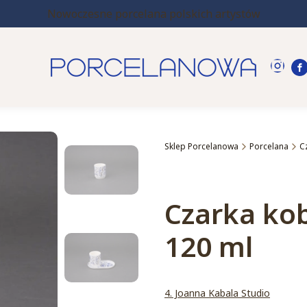
Nowoczesne porcelana polskich artystów
Sklep Porcelanowa
Porcelana
C
Etykiety
Czarka ko
120 ml
4. Joanna Kabala Studio