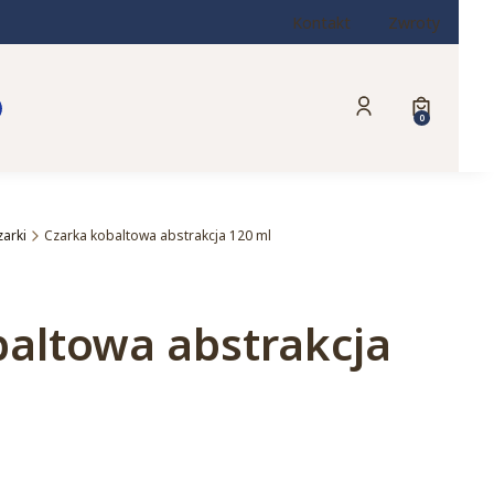
Kontakt
Zwroty
Produkty w
Zaloguj się
Koszyk
zarki
Czarka kobaltowa abstrakcja 120 ml
baltowa abstrakcja