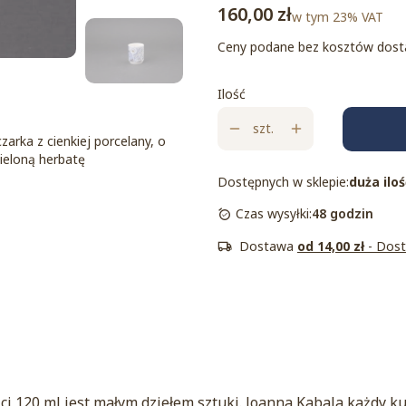
Cena
160,00 zł
w tym 23% VAT
w tym
23%
VAT
Ceny podane bez kosztów dost
Ilość
szt.
rka z cienkiej porcelany, o
ieloną herbatę
Dostępnych w sklepie:
duża iloś
Czas wysyłki:
48 godzin
Dostawa
od 14,00 zł
- Dos
i 120 ml jest małym dziełem sztuki. Joanna Kabala każdy ku