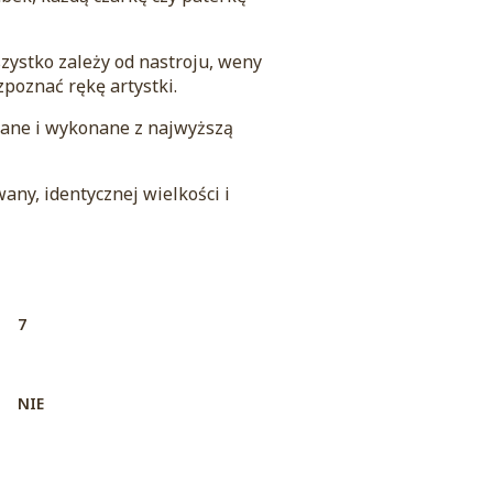
szystko zależy od nastroju, weny
zpoznać rękę artystki.
wane i wykonane z najwyższą
ny, identycznej wielkości i
7
NIE