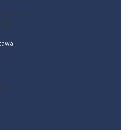
 porcelaine
enirs
sovie
stawa
owaru