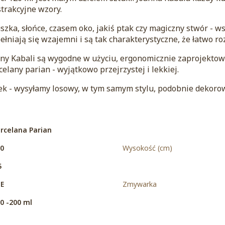
trakcyjne wzory.
zka, słońce, czasem oko, jakiś ptak czy magiczny stwór - w
pełniają się wzajemni i są tak charakterystyczne, że łatwo ro
anny Kabali są wygodne w użyciu, ergonomicznie zaprojekto
elany parian - wyjątkowo przejrzystej i lekkiej.
 - wysyłamy losowy, w tym samym stylu, podobnie dekorowa
rcelana Parian
0
Wysokość (cm)
5
E
Zmywarka
0 -200 ml