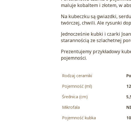
maluje kobaltem i złotem, w abs
Na kubeczku są gwiazdki, serdus
twórczej, chwili. Ale rysunki do
Jednocześnie kubki i czarki Jo
starannością ze szlachetnej porc
Prezentujemy przykładowy kubek
pojemności.
Rodzaj ceramiki
Po
Pojemność (ml)
12
Średnica (cm)
5,
Mikrofala
NI
Pojemność kubka
10