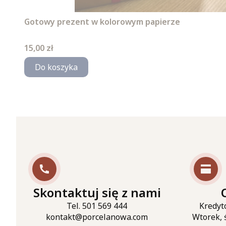
Gotowy prezent w kolorowym papierze
Cena
15,00 zł
Do koszyka
Skontaktuj się z nami
Tel. 501 569 444
Kredyt
kontakt@porcelanowa.com
Wtorek, 