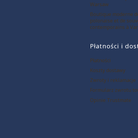
Warsaw
Boutique moderne de
polonaise et de souv
contemporains à Var
Płatności i do
Płatności
Koszty dostawy
Zwroty i reklamacje
Formularz zwrotu t
Opinie Trustmate