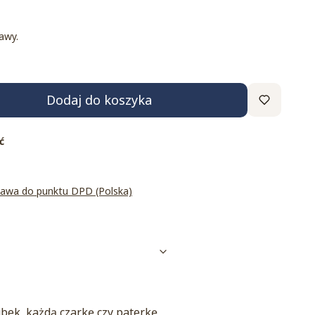
awy.
Dodaj do koszyka
ć
tawa do punktu DPD (Polska)
bek, każdą czarkę czy paterkę