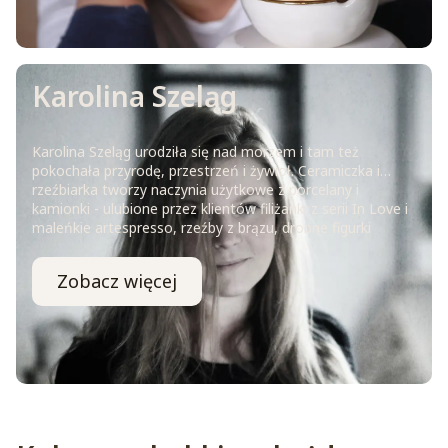
Karolina Szeląg
Karolina Szeląg urodziła się nad morzem i tam też
pokochała przyrodę, przestrzeń i żywioł. Ceramiczka i
rzeźbiarka tworzy naczynia użytkowe z porcelany i
kamionki - ulubione przez klientów filiżanki z serii In Love i
maleńkie artespresso, rzeźby z brązu, drobne figurki
uroczych aniołków. Jej prace są ręcznie wymodelowane,
pomalowane - każda wyjątkowa, każda inna i unikatowa
Zobacz więcej