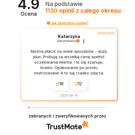
4.9
Na podstawie
jednocześnie bardzo wytrzymała. To właśnie z
porcelany Bone China powstawały niezwykłe
1130
opinii
z całego okresu
Ocena
filiżanki i figurki najbardziej znanych i cenionych
fabryk porcelany - Wegdwood, Royal Doulton,
Jak zbieramy opinie?
Royal Albert
wyróżniona
Katarzyna
Czytaj całość
zweryfikowano
Można płacić na wiele sposobów - duży
plus. Próbują za wszelką cenę spełnić
oczekiwania klienta. I to się szanuje,
brawo. Opakowanie po prostu
mistrzowskie! A to się rzadko zdarza.
Termin dostawy zgodny z wcześniejszymi
18
12
ustaleniami. Polecam. W końcu sklep,
który zna się na rzeczy! Szybko i
konkretnie.
2021-08-14
zebranych i zweryfikowanych przez