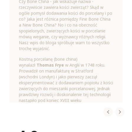
Czy Bone China - jak wskazuje nazwa -
rzeczywiście zawiera kości zwierząt? Skąd w
ogóle pomysł dodawania kości do porcelany i po
co? Jaka jest różnica pomiędzy Fine Bone China
a New Bone China? No i co na obecność
spopielonych, zwierzęcych kości w porcelanie
mówią weganie, czy wyznawcy różnych religii.
Nasz wpis do bloga spróbuje wam to wszystko
trochę wyjaśnić.
Kostną porcelanę (bone china)
wynalazł
Thomas Frye
w Anglii w 1748 roku.
Prowadził on manufakturę w Stratford
(wschodni Londyn) i jako pierwszy zaczął
eksperymentować z dodawaniem popiołu z kości
zwierzęcych do mieszanki porcelanowej. Jednak
prawdziwy rozwój i doskonalenie tej technologii
nastąpiło pod koniec XVIII wieku
dzięki
Josiah'owi Spode
(ok. 1790 r.). To on
opracował ostateczny skład i proces produkcji
porcelany kostnej, który stał się standardem w
Anglii i na całym świecie. Dzięki jego innowacjom
bone china stała się wyjątkowo biała, lekka, a