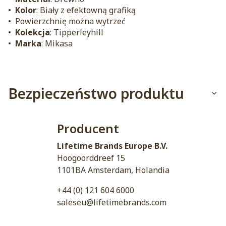
•
Kolor
: Biały z efektowną grafiką
• Powierzchnię można wytrzeć
•
Kolekcja
: Tipperleyhill
•
Marka
: Mikasa
Bezpieczeństwo produktu
Producent
Lifetime Brands Europe B.V.
Hoogoorddreef 15
1101BA Amsterdam, Holandia
+44 (0) 121 604 6000
saleseu@lifetimebrands.com