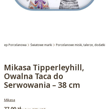
Sklep Porcelanowa
Światowe marki
Porcelanowe miski, talerze, dodatki
Etykiety
Mikasa Tipperleyhill,
Owalna Taca do
Serwowania – 38 cm
Mikasa
Cena
77,00 zł