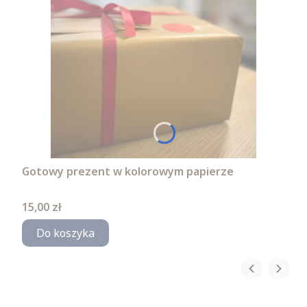
Gotowy prezent w kolorowym papierze
Cena
15,00 zł
Do koszyka