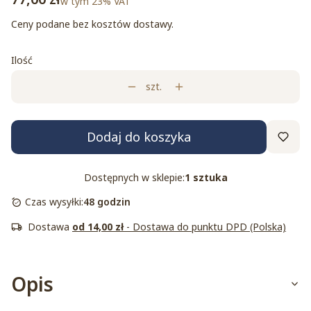
w tym 23% VAT
w tym
23%
VAT
Ceny podane bez kosztów dostawy.
Ilość
szt.
Dodaj do koszyka
Dostępnych w sklepie:
1 sztuka
Czas wysyłki:
48 godzin
Dostawa
od 14,00 zł
- Dostawa do punktu DPD (Polska)
Opis