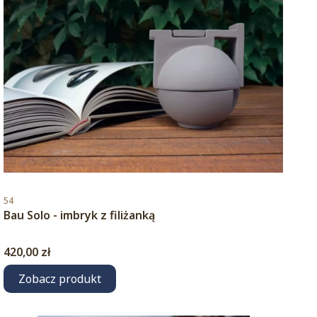
Kod produktu
54
Bau Solo - imbryk z filiżanką
Cena
420,00 zł
Zobacz produkt