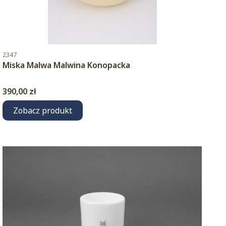
Kod produktu
2347
Miska Malwa Malwina Konopacka
Cena
390,00 zł
Zobacz produkt