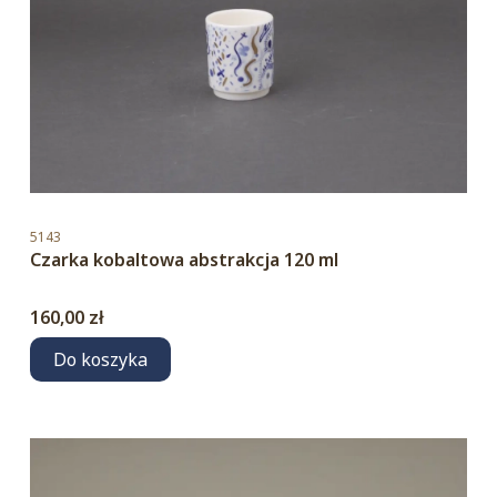
Kod produktu
5143
Czarka kobaltowa abstrakcja 120 ml
Cena
160,00 zł
Do koszyka