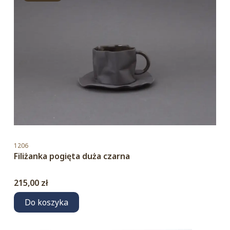
Kod produktu
1206
Filiżanka pogięta duża czarna
Cena
215,00 zł
Do koszyka