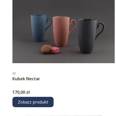
Kod produktu
41
Kubek Nectar
Cena
170,00 zł
Zobacz produkt