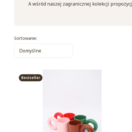
A wśród naszej zagranicznej kolekcji propozyc
Lista produktów
Sortowanie:
Domyślne
Bestseller