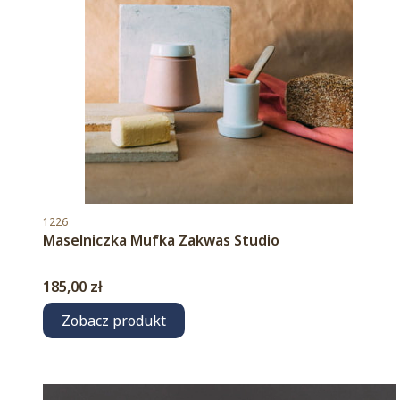
Kod produktu
1226
Maselniczka Mufka Zakwas Studio
Cena
185,00 zł
Zobacz produkt