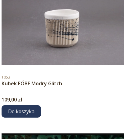
Kod produktu
1053
Kubek FÓBE Modry Glitch
Cena
109,00 zł
Do koszyka