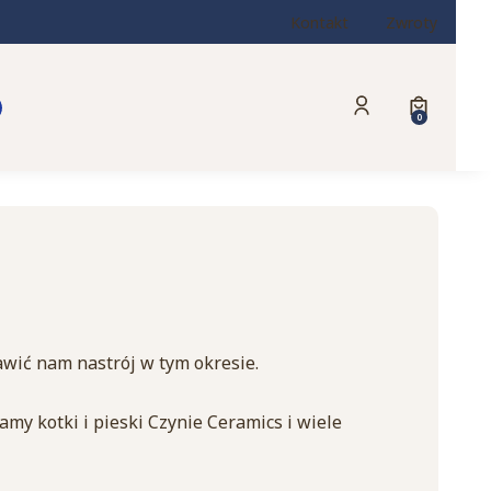
Kontakt
Zwroty
Produkty w
Zaloguj się
Koszyk
awić nam nastrój w tym okresie.
y kotki i pieski Czynie Ceramics i wiele