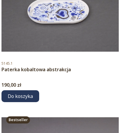
Kod produktu
5145.1
Paterka kobaltowa abstrakcja
Cena
190,00 zł
Do koszyka
Bestseller