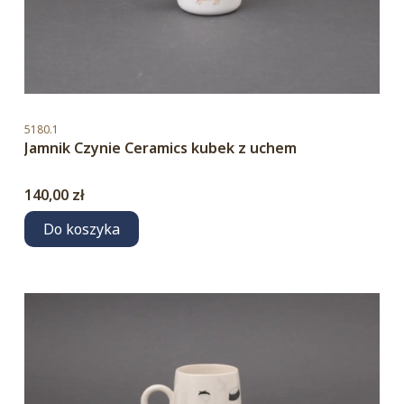
Kod produktu
5180.1
Jamnik Czynie Ceramics kubek z uchem
Cena
140,00 zł
Do koszyka