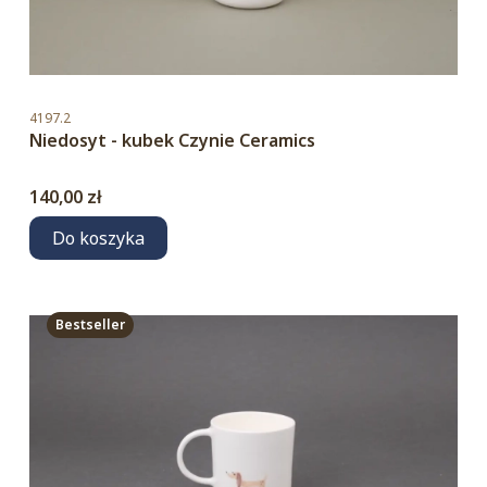
Kod produktu
4197.2
Niedosyt - kubek Czynie Ceramics
Cena
140,00 zł
Do koszyka
Bestseller