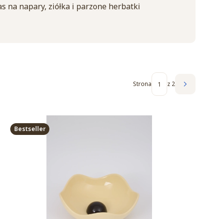
s na napary, ziółka i parzone herbatki
Strona
z 2
Następne 
Bestseller