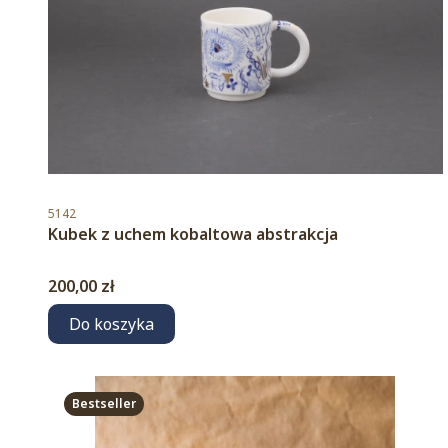
Kod produktu
5142
Kubek z uchem kobaltowa abstrakcja
Cena
200,00 zł
Do koszyka
Bestseller