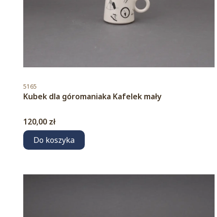
Kod produktu
5165
Kubek dla góromaniaka Kafelek mały
Cena
120,00 zł
Do koszyka