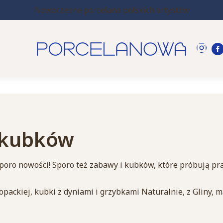
Nowoczesne porcelana polskich artystów
a kubków
poro nowości! Sporo też zabawy i kubków, które próbują pr
kiej, kubki z dyniami i grzybkami Naturalnie, z Gliny, mam