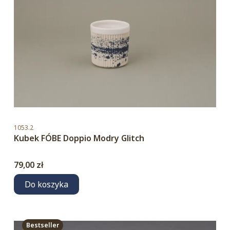
Kod produktu
1053.2
Kubek FÓBE Doppio Modry Glitch
Cena
79,00 zł
Do koszyka
Bestseller