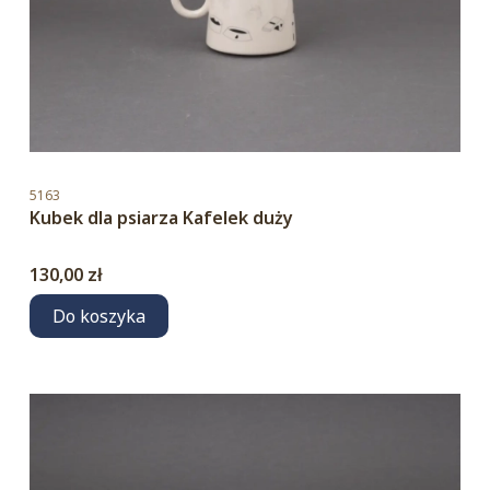
Kod produktu
5163
Kubek dla psiarza Kafelek duży
Cena
130,00 zł
Do koszyka