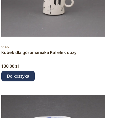
Kod produktu
5166
Kubek dla góromaniaka Kafelek duży
Cena
130,00 zł
Do koszyka