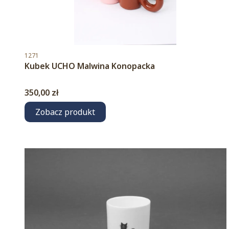
Kod produktu
1271
Kubek UCHO Malwina Konopacka
Cena
350,00 zł
Zobacz produkt